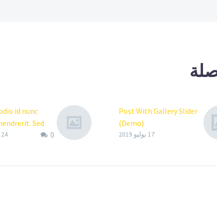
صلة
 odio id nunc
Post With Gallery Slider
hendrerit. Sed
(Demo)
0
in nisi non
Lorem Ipsum. Proin
17 يوليو 2019
24 يوليو 2019
lum. (Demo)
gravida nibh vel velit
psum. Proin
auctor aliquet. Aenean
ibh vel velit
sollicitudin, lorem quis
liquet. Aenean
bibendum auctor, nisi elit
udin, lorem quis
consequat ipsum, nec
 auctor, nisi elit
sagittis sem nibh id elit.