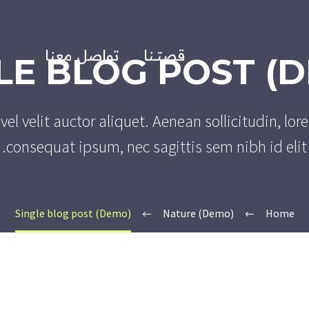
قصتــنا
تواصل معنا
LE BLOG POST (
el velit auctor aliquet. Aenean sollicitudin, lor
consequat ipsum, nec sagittis sem nibh id elit.
Single blog post (Demo)
Nature (Demo)
Home