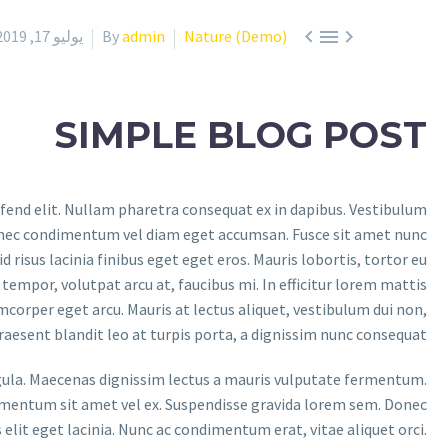



Nature (Demo)
admin
By
يوليو 17, 2019
SIMPLE BLOG POST
ifend elit. Nullam pharetra consequat ex in dapibus. Vestibulum
. Donec condimentum vel diam eget accumsan. Fusce sit amet nunc
 risus lacinia finibus eget eget eros. Mauris lobortis, tortor eu
 tempor, volutpat arcu at, faucibus mi. In efficitur lorem mattis
amcorper eget arcu. Mauris at lectus aliquet, vestibulum dui non,
raesent blandit leo at turpis porta, a dignissim nunc consequat.
 ligula. Maecenas dignissim lectus a mauris vulputate fermentum.
elementum sit amet vel ex. Suspendisse gravida lorem sem. Donec
elit eget lacinia. Nunc ac condimentum erat, vitae aliquet orci.