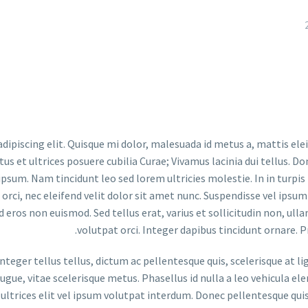
ipiscing elit. Quisque mi dolor, malesuada id metus a, mattis ele
ctus et ultrices posuere cubilia Curae; Vivamus lacinia dui tellus
um. Nam tincidunt leo sed lorem ultricies molestie. In in turpis id
 orci, nec eleifend velit dolor sit amet nunc. Suspendisse vel ipsum
d eros non euismod. Sed tellus erat, varius et sollicitudin non, ull
volutpat orci. Integer dapibus tincidunt ornare. P
 Integer tellus tellus, dictum ac pellentesque quis, scelerisque at
augue, vitae scelerisque metus. Phasellus id nulla a leo vehicula 
ltrices elit vel ipsum volutpat interdum. Donec pellentesque quis 