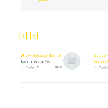
Sticky blog post (Demo)
Duis vel
Lorem Ipsum. Proin
laoreet 
0
gravida nibh vel velit
pretium 
19 يوليو 2019
auctor aliquet. Aenean
vestibu
sollicitudin, lorem quis
Lorem I
bibendum auctor, nisi elit
gravida n
consequat ipsum, nec
auctor a
sagittis sem nibh id elit.
sollicit
bibendum