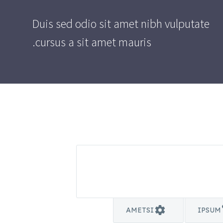
Duis sed odio sit amet nibh vulputate
cursus a sit amet mauris.
AMETSI
IPSUM