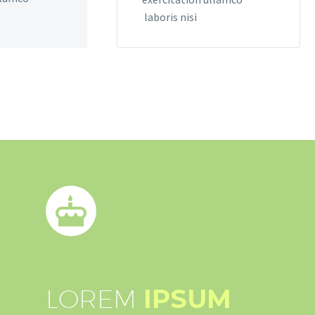
laboris nisi
LOREM
IPSUM