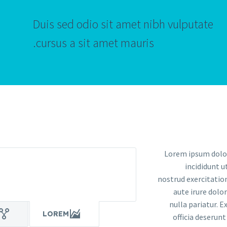
Duis sed odio sit amet nibh vulputate
cursus a sit amet mauris.
Lorem ipsum dolor
incididunt u
nostrud exercitatio
aute irure dolor
nulla pariatur. E
LOREM
officia deserunt