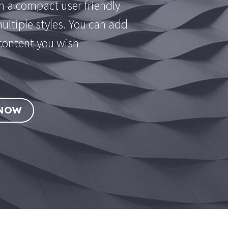
n a compact user friendly
ltiple styles. You can add
content you wish!
 NOW