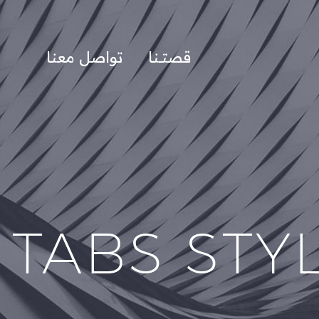
قصتــنا
تواصل معنا
TABS STY