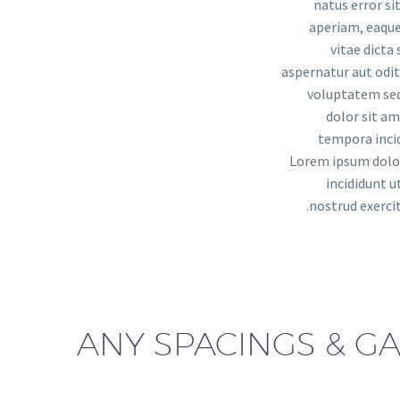
natus error s
aperiam, eaque 
vitae dicta
aspernatur aut odit
voluptatem seq
dolor sit am
tempora inci
Lorem ipsum dolor
incididunt u
nostrud exerci
ANY SPACINGS & G