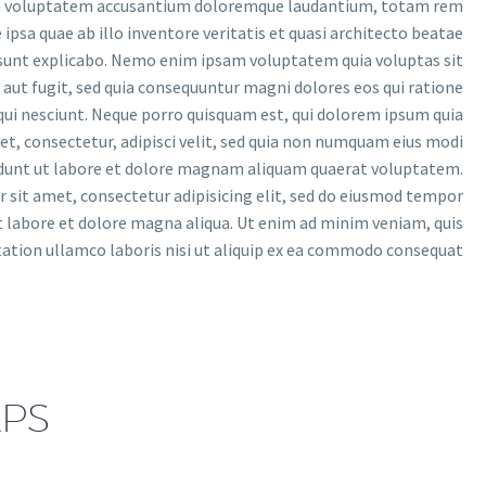
it voluptatem accusantium doloremque laudantium, totam rem
ipsa quae ab illo inventore veritatis et quasi architecto beatae
 sunt explicabo. Nemo enim ipsam voluptatem quia voluptas sit
 aut fugit, sed quia consequuntur magni dolores eos qui ratione
ui nesciunt. Neque porro quisquam est, qui dolorem ipsum quia
et, consectetur, adipisci velit, sed quia non numquam eius modi
dunt ut labore et dolore magnam aliquam quaerat voluptatem.
 sit amet, consectetur adipisicing elit, sed do eiusmod tempor
t labore et dolore magna aliqua. Ut enim ad minim veniam, quis
tation ullamco laboris nisi ut aliquip ex ea commodo consequat.
APS