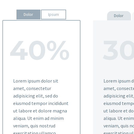
Dolor
Ipsum
Dolor
40%
3
Lorem ipsum dolor sit
Lorem ipsum do
amet, consectetur
amet, consect
adipisicing elit, sed do
adipisicing elit
eiusmod tempor incididunt
eiusmod tempo
ut labore et dolore magna
ut labore et d
aliqua. Ut enim ad minim
aliqua. Ut eni
veniam, quis nostrud
veniam, quis n
exercitation ullamco
exercitation u