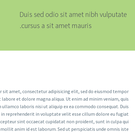
Duis sed odio sit amet nibh vulputate
cursus a sit amet mauris.
 sit amet, consectetur adipisicing elit, sed do eiusmod tempor
t labore et dolore magna aliqua. Ut enim ad minim veniam, quis
n ullamco laboris nisi ut aliquip ex ea commodo consequat. Duis
 in reprehenderit in voluptate velit esse cillum dolore eu fugiat
xcepteur sint occaecat cupidatat non proident, sunt in culpa qui
 mollit anim id est laborum. Sed ut perspiciatis unde omnis iste