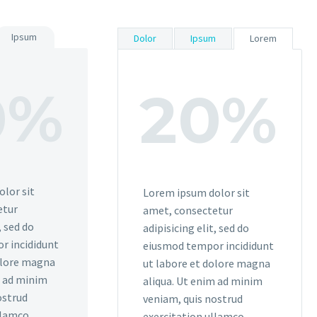
Ipsum
Dolor
Ipsum
Lorem
0%
20%
lor sit
Lorem ipsum dolor sit
etur
amet, consectetur
, sed do
adipisicing elit, sed do
r incididunt
eiusmod tempor incididunt
olore magna
ut labore et dolore magna
m ad minim
aliqua. Ut enim ad minim
ostrud
veniam, quis nostrud
llamco
exercitation ullamco