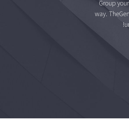
Group your
way. TheGem 
u