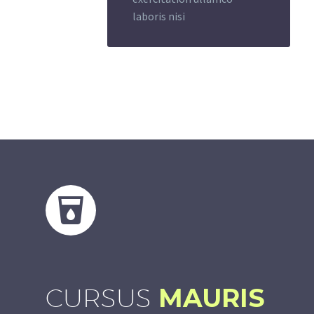
laboris nisi
CURSUS
MAURIS