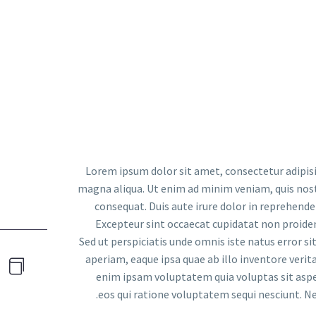
قصتــنا
تواصل معنا
Lorem ipsum dolor sit amet, consectetur adipisi
magna aliqua. Ut enim ad minim veniam, quis nost
consequat. Duis aute irure dolor in reprehender
Excepteur sint occaecat cupidatat non proident
Sed ut perspiciatis unde omnis iste natus error
aperiam, eaque ipsa quae ab illo inventore verit
enim ipsam voluptatem quia voluptas sit aspe
eos qui ratione voluptatem sequi nesciunt. N