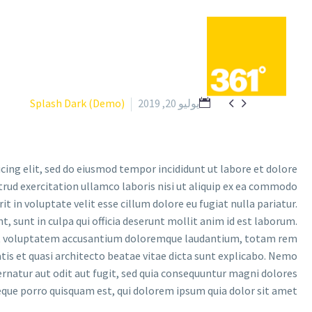


يوليو 20, 2019
Splash Dark (Demo)
cing elit, sed do eiusmod tempor incididunt ut labore et dolore
rud exercitation ullamco laboris nisi ut aliquip ex ea commodo
it in voluptate velit esse cillum dolore eu fugiat nulla pariatur.
, sunt in culpa qui officia deserunt mollit anim id est laborum.
 sit voluptatem accusantium doloremque laudantium, totam rem
atis et quasi architecto beatae vitae dicta sunt explicabo. Nemo
rnatur aut odit aut fugit, sed quia consequuntur magni dolores
eque porro quisquam est, qui dolorem ipsum quia dolor sit amet.