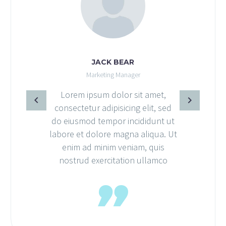
JACK B
Marketing M
Lorem ipsum dol
consectetur adipis
do eiusmod tempor
labore et dolore m
enim ad minim v
nostrud exercita