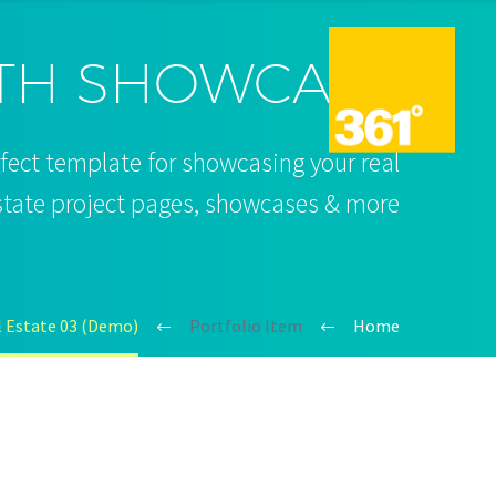
TH SHOWCASE
fect template for showcasing your real
estate project pages, showcases & more.
l Estate 03 (Demo)
Portfolio Item
Home