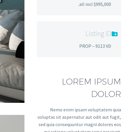
$995,000 all incl.
Listing ID
PROP – 9113 VD
LOREM IPSUM
DOLOR
Nemo enim ipsam voluptatem quia
voluptas sit aspernatur aut odit aut fugit,
sed quia consequuntur magni dolores eos
qui ratione voluptatem sequi nesciunt.