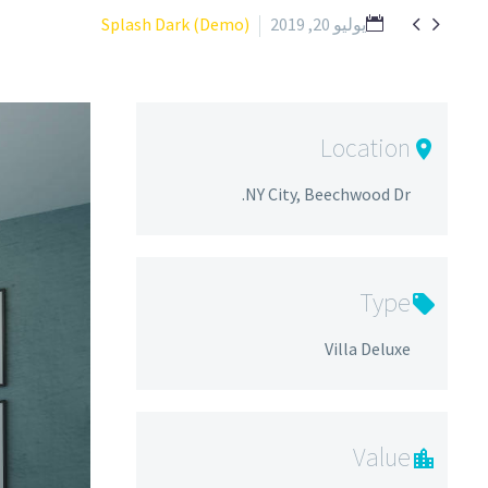


يوليو 20, 2019
Splash Dark (Demo)
Location
NY City, Beechwood Dr.
Type
Villa Deluxe
Value