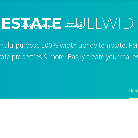
 ESTATE
FULLWID
قصتــنا
تواصل معنا
 multi-purpose 100% width trendy template. Per
tate properties & more. Easily create your real 
Rea