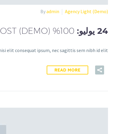
By
admin
Agency Light (Demo)
24 يوليو:
100% WIDTH GALLERIES POST (DEMO)
si elit consequat ipsum, nec sagittis sem nibh id elit.
READ MORE