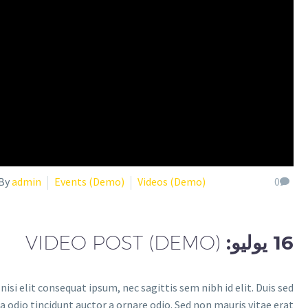
By
admin
Events (Demo)
Videos (Demo)
0
16 يوليو:
VIDEO POST (DEMO)
isi elit consequat ipsum, nec sagittis sem nibh id elit. Duis sed
 odio tincidunt auctor a ornare odio. Sed non mauris vitae erat