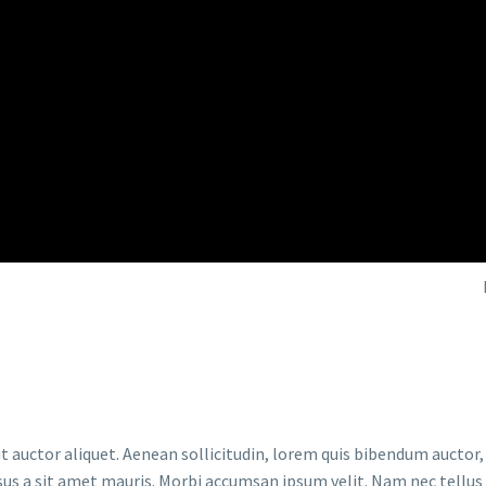
t auctor aliquet. Aenean sollicitudin, lorem quis bibendum auctor, n
sus a sit amet mauris. Morbi accumsan ipsum velit. Nam nec tellus a