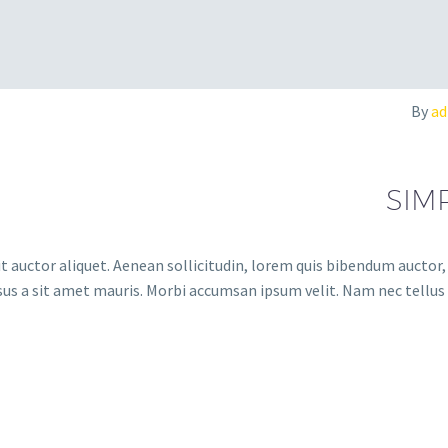
By
a
SIM
t auctor aliquet. Aenean sollicitudin, lorem quis bibendum auctor, n
sus a sit amet mauris. Morbi accumsan ipsum velit. Nam nec tellus a