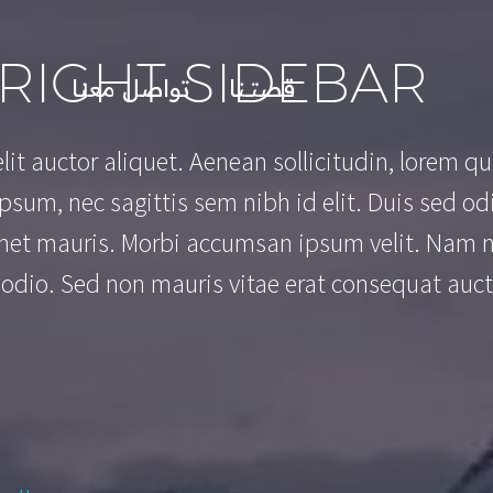
 RIGHT SIDEBAR
قصتــنا
تواصل معنا
lit auctor aliquet. Aenean sollicitudin, lorem qu
psum, nec sagittis sem nibh id elit. Duis sed od
 amet mauris. Morbi accumsan ipsum velit. Nam 
e odio. Sed non mauris vitae erat consequat auc