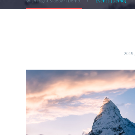
With Right Sidebar (Demo)
Events (Demo)