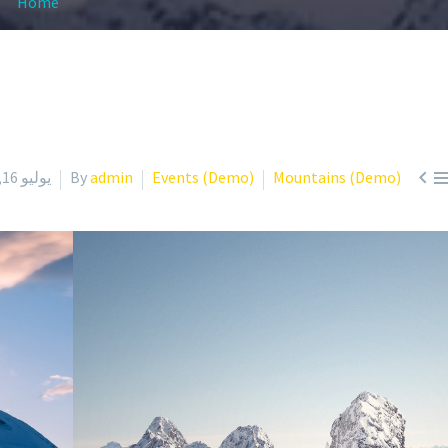
Home

Mountains (Demo)
Events (Demo)
admin
By
يوليو 16, 2019