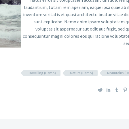
natus error sit voluptatem accusantium dolorem
laudantium, totam rem aperiam, eaque ipsa quae ab i
inventore veritatis et quasi architecto beatae vitae di
sunt explicabo. Nemo enim ipsam voluptatem q
voluptas sit aspernatur aut odit aut fugit, sed q
consequuntur magni dolores eos qui ratione volupta
seq
Travelling (Demo)
Nature (Demo)
Mountains (D