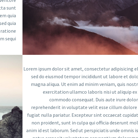
nventore
cta sunt
em quia
sed quia
 ratione
m sequi.
Lorem ipsum dolor sit amet, consectetur adipisicing el
sed do eiusmod tempor incididunt ut labore et dol
magna aliqua. Ut enim ad minim veniam, quis nost
exercitation ullamco laboris nisi ut aliquip ex
commodo consequat. Duis aute irure dolor
reprehenderit in voluptate velit esse cillum dolore
fugiat nulla pariatur. Excepteur sint occaecat cupida
non proident, sunt in culpa qui officia deserunt mol
anim id est laborum. Sed ut perspiciatis unde omnis i