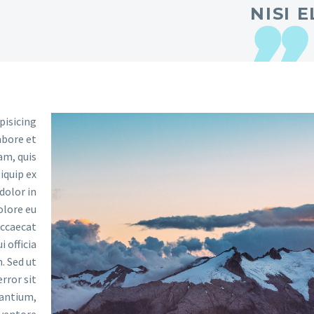
NISI E
pisicing
abore et
am, quis
iquip ex
dolor in
olore eu
occaecat
 officia
. Sed ut
rror sit
antium,