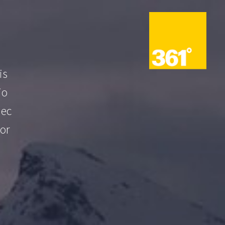
is
io
nec
tor