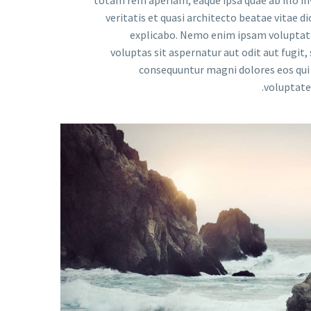
totam rem aperiam, eaque ipsa quae ab illo i
veritatis et quasi architecto beatae vitae di
explicabo. Nemo enim ipsam voluptat
voluptas sit aspernatur aut odit aut fugit, 
consequuntur magni dolores eos qui
voluptate