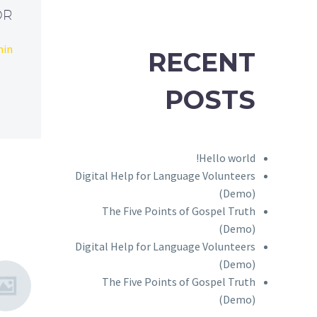
OR
min
RECENT
POSTS
Hello world!
Digital Help for Language Volunteers
(Demo)
The Five Points of Gospel Truth
(Demo)
Digital Help for Language Volunteers
(Demo)
Easy To Use Gallery
The N
The Five Points of Gospel Truth
System (Demo)
(Demo
(Demo)
0
Lorem Ipsum. Proin
Lorem 
24 يوليو 2019