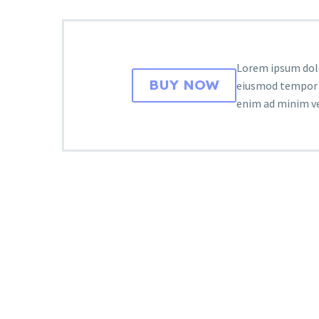
Lorem ipsum dolor
BUY NOW
eiusmod tempor i
enim ad minim ve