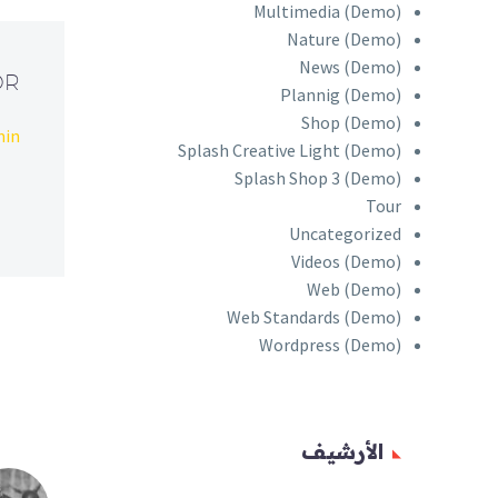
Multimedia (Demo)
Nature (Demo)
News (Demo)
OR
Plannig (Demo)
Shop (Demo)
min
Splash Creative Light (Demo)
Splash Shop 3 (Demo)
Tour
Uncategorized
Videos (Demo)
Web (Demo)
Web Standards (Demo)
Wordpress (Demo)
الأرشيف
sticky blog post (Demo)
Video