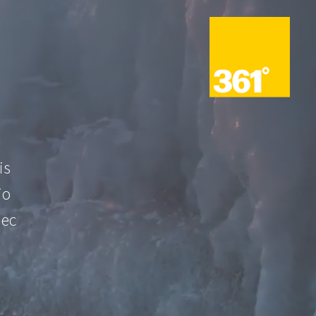
is
io
nec