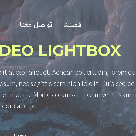
قصتــنا
تواصل معنا
IDEO LIGHTBOX
lit auctor aliquet. Aenean sollicitudin, lorem qu
psum, nec sagittis sem nibh id elit. Duis sed od
 amet mauris. Morbi accumsan ipsum velit. Nam 
 odio auctor.