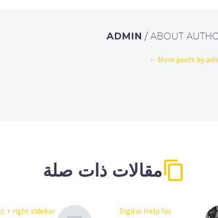
ADMIN
/ ABOUT AUTH
More posts by ad
مقالات ذات صلة
t + right sidebar
Digital Help for