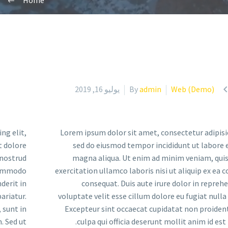
Home
Web (Demo)
admin
By
يوليو 16, 2019
ng elit,
Lorem ipsum dolor sit amet, consectetur adipisic
t dolore
sed do eiusmod tempor incididunt ut labore 
 nostrud
magna aliqua. Ut enim ad minim veniam, qui
 commodo
exercitation ullamco laboris nisi ut aliquip ex e
derit in
consequat. Duis aute irure dolor in reprehe
ariatur.
voluptate velit esse cillum dolore eu fugiat nulla 
 sunt in
Excepteur sint occaecat cupidatat non proident
. Sed ut
culpa qui officia deserunt mollit anim id est