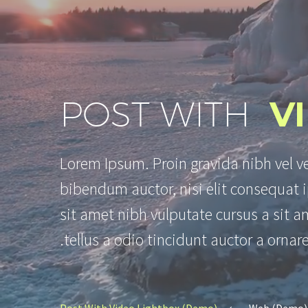
POST WITH
V
Lorem Ipsum. Proin gravida nibh vel ve
bibendum auctor, nisi elit consequat i
sit amet nibh vulputate cursus a sit
tellus a odio tincidunt auctor a ornare