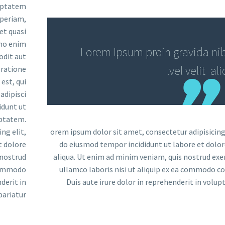
luptatem
periam,
et quasi
emo enim
…Lorem Ipsum proin gravida ni
odit aut
vel velit ali
 ratione
est, qui
adipisci
idunt ut
ptatem.
ng elit,
orem ipsum dolor sit amet, consectetur adipisicing 
t dolore
do eiusmod tempor incididunt ut labore et dol
 nostrud
aliqua. Ut enim ad minim veniam, quis nostrud exe
 commodo
ullamco laboris nisi ut aliquip ex ea commodo c
derit in
Duis aute irure dolor in reprehenderit in volupt
ariatur.