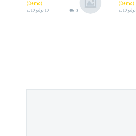
(Demo)
(Demo)
0
Lorem Ipsum. Proin
Lorem I
19 يوليو 2019
gravida nibh vel velit
gravida n
auctor aliquet. Aenean
auctor a
sollicitudin, lorem quis
sollicit
bibendum auctor, nisi elit
bibendum
consequat ipsum
consequ
sagittis