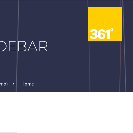
IDEBAR
emo)
Home