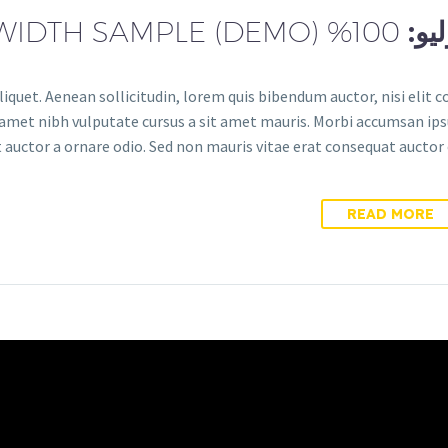
100% WIDTH SAMPLE (DEMO)
liquet. Aenean sollicitudin, lorem quis bibendum auctor, nisi elit 
it amet nibh vulputate cursus a sit amet mauris. Morbi accumsan ips
 auctor a ornare odio. Sed non mauris vitae erat consequat auctor eu
READ MORE