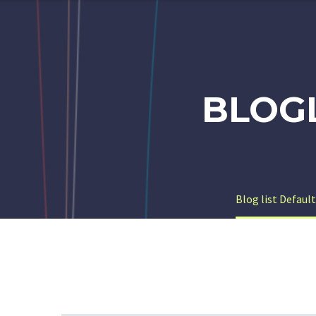
BLOG
Blog list Defaul