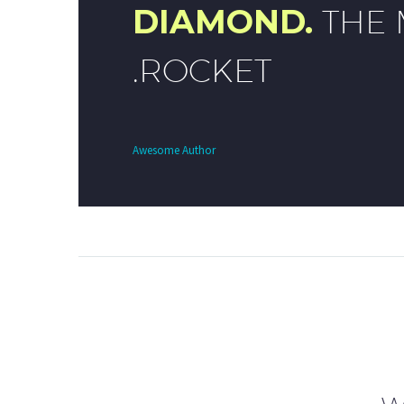
DIAMOND.
THE 
ROCKET.
Awesome Author